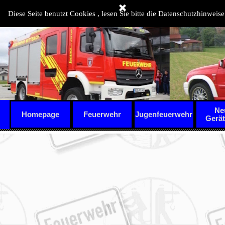
Direkt zum Seiteninhalt
Diese Seite benutzt Cookies , lesen Sie bitte die Datenschutzhinweise
Ne
Homepage
Feuerwehr
Jugenfeuerwehr
▼
Gerä