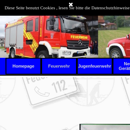
Direkt zum Seiteninhalt
Diese Seite benutzt Cookies , lesen Sie bitte die Datenschutzhinweise
Ne
Homepage
Feuerwehr
Jugenfeuerwehr
▼
Gerä