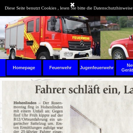
Direkt zum Seiteninhalt
Diese Seite benutzt Cookies , lesen Sie bitte die Datenschutzhinweise
Ne
Homepage
Feuerwehr
Jugenfeuerwehr
▼
Gerä